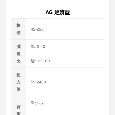
AG 經濟型
框
42-220
號
減
單: 3-10
速
比
雙: 12-100
扭
力
55-2400
值
單: 1-5
背
隙