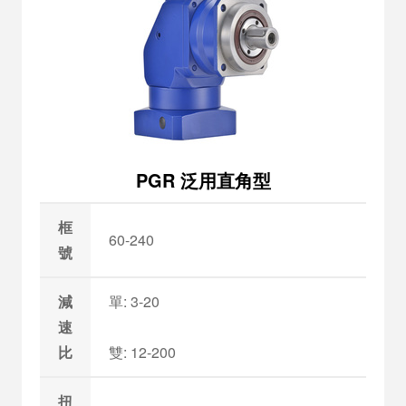
PGR 泛用直角型
框
60-240
號
減
單: 3-20
速
比
雙: 12-200
扭