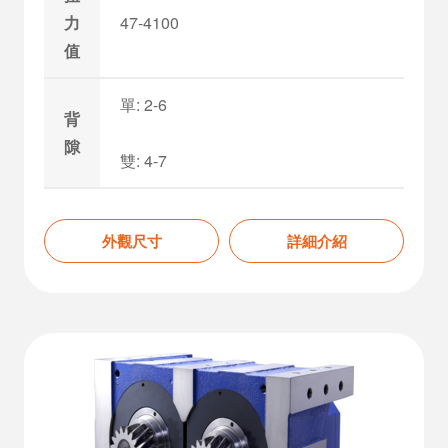
力
47-4100
值
單: 2-6
背
隙
雙: 4-7
外觀尺寸
詳細介紹