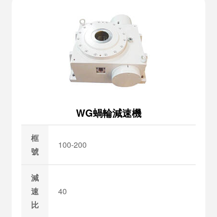
WG蝸輪減速機
框
100-200
號
減
速
40
比