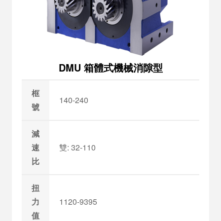
DMU 箱體式機械消隙型
框
140-240
號
減
速
雙: 32-110
比
扭
力
1120-9395
值