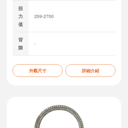
扭
力
259-2700
值
背
-
隙
外觀尺寸
詳細介紹