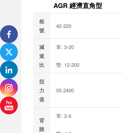
AGR 經濟直角型
框
42-220
號
單: 3-20
減
速
雙: 12-200
比
扭
55-2400
力
值
單: 2-6
背
隙