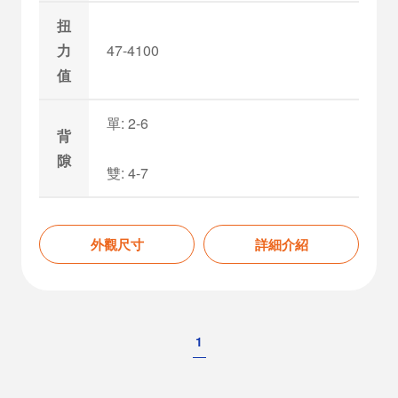
扭
力
47-4100
值
單: 2-6
背
隙
雙: 4-7
外觀尺寸
詳細介紹
1