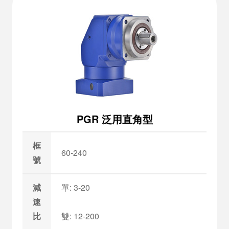
PGR 泛用直角型
框
60-240
號
減
單: 3-20
速
比
雙: 12-200