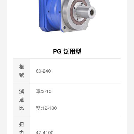
PG 泛用型
框
60-240
號
減
單:3-10
速
比
雙:12-100
扭
力
47-4100