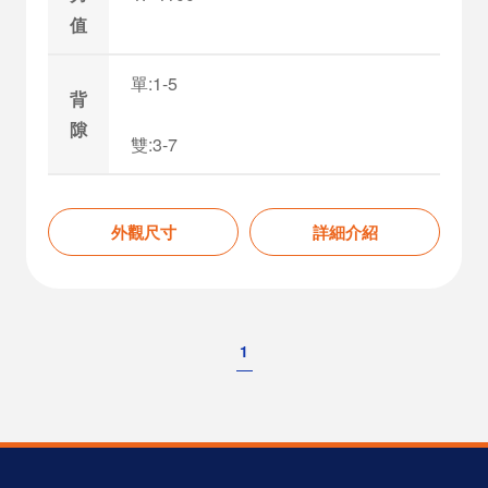
值
單:1-5
背
隙
雙:3-7
外觀尺寸
詳細介紹
1