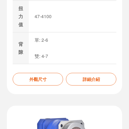
扭
力
47-4100
值
單: 2-6
背
隙
雙: 4-7
外觀尺寸
詳細介紹