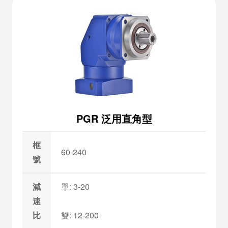
PGR 泛用直角型
框
60-240
號
減
單: 3-20
速
比
雙: 12-200