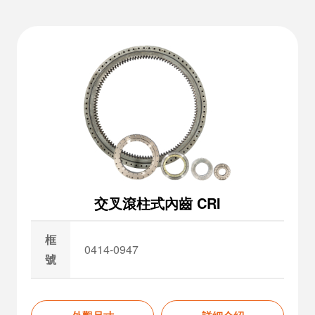
交叉滾柱式內齒 CRI
框
0414-0947
號