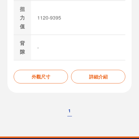
扭
力
1120-9395
值
背
-
隙
外觀尺寸
詳細介紹
1