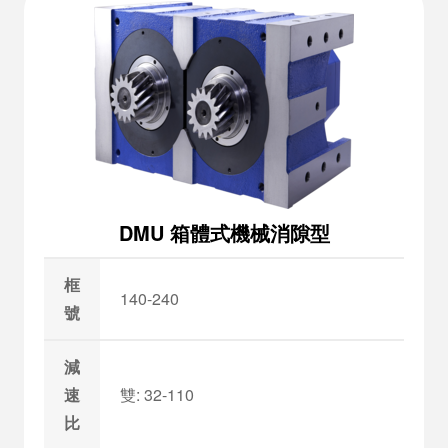
DMU 箱體式機械消隙型
框
140-240
號
減
速
雙: 32-110
比