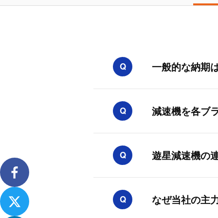
一般的な納期
Q
減速機を各ブ
Q
遊星減速機の
Q
なぜ当社の主
Q