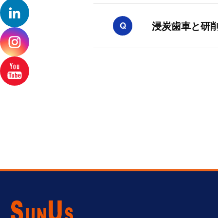
浸炭歯車と研
Q