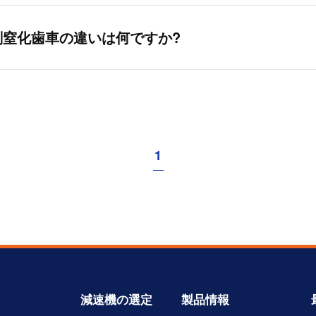
削窒化歯車の違いは何ですか?
1
減速機の選定
製品情報